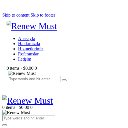
Skip to content
Skip to footer
Anasayfa
Hakkımızda
Hizmetlerimiz
Referanslar
İletişim
0 items
-
$0.00
0
0 items
-
$0.00
0