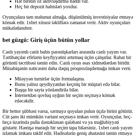
Hər birinin öz aktivləşdirmə həddi var.
Heç bir depozit bahisləri yoxdur.
Oyunçulara tam məlumat almağa, düşünülmüş investisiyalar etməyə
kömək edir. 1xbet xüsusi təkliflərə zəmanət verir. Aktiv oyunçuları
mükafatlandırır.
bet güzgü: Giriş üçün bütün yollar
Canlı yayımlı canlı bahis pərəstişkarları arasında canlı yayım var.
Tərtibatçılar efirlərin keyfiyyətini artırmaq üçün çalışırlar. Rahat bir
görüntü təcrübəsi təmin edin. Canlı oyun əsas xidmətlərdən biridir.
Müsabiqənin nəticəsini daha dəqiq proqnozlaşdırmağa imkan verir.
Müəyyən turnirlər üçün formalaşma.
Bunu yalnız qeydiyyatdan keçmiş bir müştəri edə bilər.
Başqa bir sayta yönləndirilə bilər.
İnternetdən qovluq uyğun bir seçim seçməyə kömək
edəcəkdir.
Bir bettor şübhəsi varsa, sərmayə qoyulan pulun üçdə birini götürür.
Cüt şans iki mümkün variant seçməyə imkan verir. Oyunçular, heç-
heçə üzərində pulla dəstəklənən qələbəni və ya məğlubiyyəti
göstərir. Həmişə maraqlı bir seçim tapa bilərsiniz. 1xbet canlı yayım
izləmək imkanı təklif edir. Hadisələrin geniş əhatəsini təmin etməyə