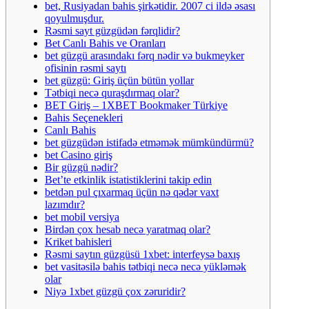
bet, Rusiyadan bahis şirkətidir. 2007 ci ildə əsası
qoyulmuşdur.
Rəsmi sayt güzgüdən fərqlidir?
Bet Canlı Bahis ve Oranları
bet güzgü arasındakı fərq nədir və bukmeyker
ofisinin rəsmi saytı
bet güzgü: Giriş üçün bütün yollar
Tətbiqi necə quraşdırmaq olar?
BET Giriş – 1XBET Bookmaker Türkiye
Bahis Seçenekleri
Canlı Bahis
bet güzgüdən istifadə etməmək mümkündürmü?
bet Casino giriş
Bir güzgü nədir?
Bet’te etkinlik istatistiklerini takip edin
betdən pul çıxarmaq üçün nə qədər vaxt
lazımdır?
bet mobil versiya
Birdən çox hesab necə yaratmaq olar?
Kriket bahisleri
Rəsmi saytın güzgüsü 1xbet: interfeysə baxış
bet vasitəsilə bahis tətbiqi necə necə yükləmək
olar
Niyə 1xbet güzgü çox zəruridir?