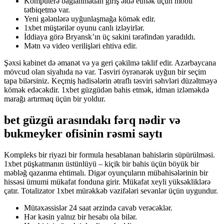
Kompüterə bağlanmadan giriş əldə etmək üçün mobil
tətbiqetmə var.
Yeni gələnlərə uyğunlaşmağa kömək edir.
1xbet müştərilər oyunu canlı izləyirlər.
İddiaya görə Bryansk’ın üç sakini tərəfindən yaradıldı.
Mətn və video verilişləri ehtiva edir.
Şəxsi kabinet də əmanət və ya geri çəkilmə təklif edir. Azərbaycana
mövcud olan siyahıda nə var. Təsviri öyrənərək uyğun bir seçim
tapa bilərsiniz. Keçmiş hadisələrin ətraflı təsviri səhvləri düzəltməyə
kömək edəcəkdir. 1xbet güzgüdən bahis etmək, idman izləməkdə
marağı artırmaq üçün bir yoldur.
bet güzgü arasındakı fərq nədir və
bukmeyker ofisinin rəsmi saytı
Kompleks bir riyazi bir formula hesablanan bahislərin süpürülməsi.
1xbet püşkatmanın üstünlüyü – kiçik bir bahis üçün böyük bir
məbləğ qazanma ehtimalı. Digər oyunçuların mübahisələrinin bir
hissəsi ümumi mükafat fonduna girir. Mükafat xeyli yüksəkliklərə
çatır. Totalizator 1xbet mürəkkəb vəzifələri sevənlər üçün uygundur.
Mütəxəssislər 24 saat ərzində cavab verəcəklər.
Hər kəsin yalnız bir hesabı ola bilər.