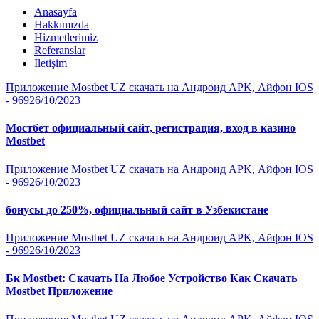
Anasayfa
Hakkımızda
Hizmetlerimiz
Referanslar
İletişim
Приложение Mostbet UZ скачать на Андроид APK, Айфон IOS
- 969
26/10/2023
Мостбет официальный сайт, регистрация, вход в казино
Mostbet
Приложение Mostbet UZ скачать на Андроид APK, Айфон IOS
- 969
26/10/2023
бонусы до 250%, официальный сайт в Узбекистане
Приложение Mostbet UZ скачать на Андроид APK, Айфон IOS
- 969
26/10/2023
Бк Mostbet: Скачать На Любое Устройство Как Скачать
Mostbet Приложение