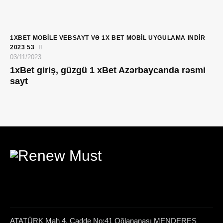
1XBET MOBILE VEBSAYT VƏ 1X BET MOBIL UYGULAMA INDIR
2023 53
03/11/2023
1xBet giriş, güzgü 1 xBet Azərbaycanda rəsmi
sayt
ATATÜRK Mah 4. Cadde No:41 Oğlananası MENDERES