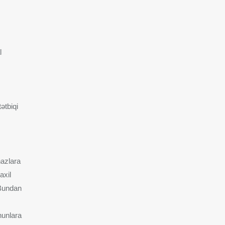
l
ətbiqi
hazlara
axil
 Bundan
nunlara