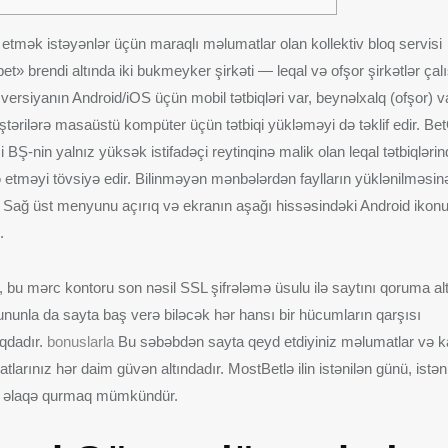
f etmək istəyənlər üçün maraqlı məlumatlar olan kollektiv bloq servisi
t» brendi altında iki bukmeyker şirkəti — leqal və ofşor şirkətlər çalı
 versiyanın Android/iOS üçün mobil tətbiqləri var, beynəlxalq (ofşor) va
ştərilərə masaüstü kompüter üçün tətbiqi yükləməyi də təklif edir. B
i BŞ-nin yalnız yüksək istifadəçi reytinqinə malik olan leqal tətbiqləri
də etməyi tövsiyə edir. Bilinməyən mənbələrdən faylların yüklənilməsin
k. Sağ üst menyunu açırıq və ekranın aşağı hissəsindəki Android ikon
.
i, bu mərc kontoru son nəsil SSL şifrələmə üsulu ilə saytını qoruma al
Bununla da sayta baş verə biləcək hər hansı bir hücumların qarşısı
qdadır.
bonuslarla
Bu səbəbdən sayta qeyd etdiyiniz məlumatlar və k
larınız hər daim güvən altındadır. MostBetlə ilin istənilən günü, istən
 əlaqə qurmaq mümkündür.