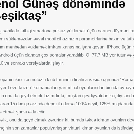
nol Günəş dönəmində
eşiktaş”
ş səhifədə tətbiqi smartona pulsuz yükləmək üçün narıncı düyməni b
mı yükləməzdən əvvəl mobil cihazınızın parametrlərinə baxın və tətb
m mənbədən yükləmək imkanı xanasına işarə qoyun. IPhone üçün 
 Android üçün olandan çox sonralar yaradılıb. O, 77,7 MB yer tutur və 
0 və sonrakı versiyalarda işləyir.
opanın ikinci ən nüfuzlu klub turnirinin finalına vəsiqə uğrunda “Roma
yer Leverkuzen” komandaları yarımfinal oyunlarından birində oynay
in onu da qeyd etmək lazımdır ki, müştəri qeydiyyatdan keçdiyi and
barən 15 dəqiqə ərzində depozit edərsə 100% deyil, 125% miqdarınd
ə etmək şansı əldə edir.
əlik, onu da qeyd etmək zəruridir ki, burada təkcə idman oyunları deyi
çinin son zamanlar populyarlaşan virtual idman oyunları da istifadəçi