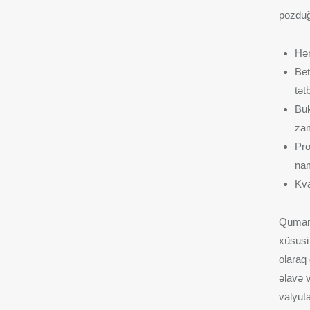
pozduğ
Hər
Bet
tət
Buk
zam
Pro
na
Kva
Qumar 
xüsusi
olaraq
əlavə 
valyut