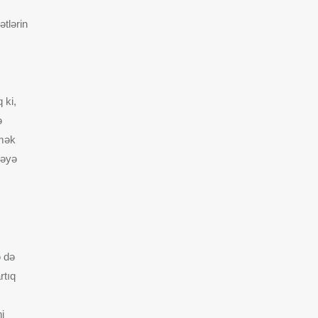
ətlərin
 ki,
ə
lmək
məyə
ə də
rtıq
i