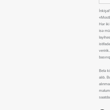
İnkişa
«Mostbe
Hər iki
isə mü
layihəs
istifa
veriri
basırıq
Belə k
alıb. 
alınma
məlumat
saatda