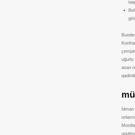
təq
Bel
gir
Bundes
Konfra
çempio
uğurlu
asan o
qadirdi
müş
İdman 
onların
Mostbe
unutmu