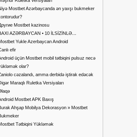
Məşhur Ruletka Versiyaları
Niyə Mostbet Azərbaycanda ən yaxşı bukmeker
kontorudur?
Другие Mostbet kazinosu
BAXI AZƏRBAYCAN • 10 İLSİZİNLƏ…
Mostbet Yukle Azerbaycan Android
anlı efir
Android üçün Mostbet mobil tətbiqini pulsuz necə
yükləmək olar?
Zaniolo cəzalandı, amma derbidə iştirak edəcək
Digər Maraqlı Ruletka Versiyaları
Əlaqə
Android Mostbet APK Baxış
Burak Ahşap Mobilya Dekorasyon » Mostbet
Bukmeker
Mostbet Tətbiqini Yükləmək