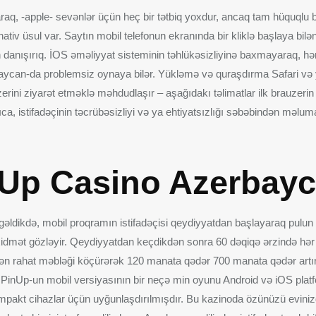
raq, -apple- sevənlər üçün heç bir tətbiq yoxdur, ancaq tam hüquqlu b
rnativ üsul var. Saytın mobil telefonun ekranında bir kliklə başlaya bilə
 danışırıq. İOS əməliyyat sisteminin təhlükəsizliyinə baxmayaraq, hə
ycan-da problemsiz oynaya bilər. Yükləmə və quraşdırma Safari və
rini ziyarət etməklə məhdudlaşır – aşağıdakı təlimatlar ilk brauzer
ıca, istifadəçinin təcrübəsizliyi və ya ehtiyatsızlığı səbəbindən məluma
 Up Casino Azerbay
gəldikdə, mobil proqramın istifadəçisi qeydiyyatdan başlayaraq pulun 
 xidmət gözləyir. Qeydiyyatdan keçdikdən sonra 60 dəqiqə ərzində hər
lən rahat məbləği köçürərək 120 manata qədər 700 manata qədər artır
r. PinUp-un mobil versiyasının bir neçə min oyunu Android və iOS plat
pakt cihazlar üçün uyğunlaşdırılmışdır. Bu kazinoda özünüzü evini