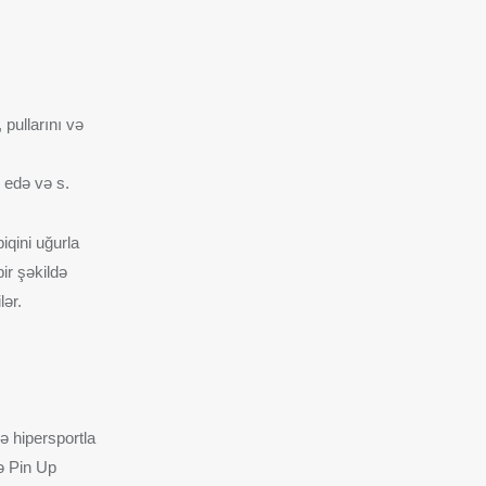
 pullarını və
 edə və s.
iqini uğurla
ir şəkildə
lər.
ə hipersportla
də Pin Up