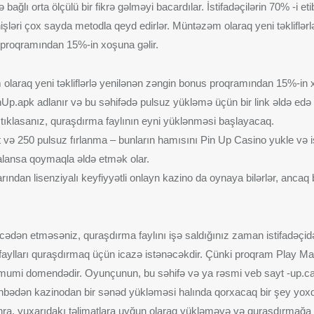
bağlı orta ölçülü bir fikrə gəlməyi bacardılar. İstifadəçilərin 70% -i etib
şləri çox sayda metodla qeyd edirlər. Müntəzəm olaraq yeni təkliflərl
proqramından 15%-in xoşuna gəlir.
laraq yeni təkliflərlə yenilənən zəngin bonus proqramından 15%-in x
nUp.apk adlanır və bu səhifədə pulsuz yükləmə üçün bir link əldə edə b
 tıklasanız, quraşdırma faylının eyni yüklənməsi başlayacaq.
və 250 pulsuz fırlanma – bunların hamısını Pin Up Casino yukle və is
alansa qoymaqla əldə etmək olar.
ından lisenziyalı keyfiyyətli onlayn kazino da oynaya bilərlər, ancaq bi
lcədən etməsəniz, quraşdırma faylını işə saldığınız zaman istifadəç
aylları quraşdırmaq üçün icazə istənəcəkdir. Çünki proqram Play Mar
umi domendədir. Oyunçunun, bu səhifə və ya rəsmi veb sayt -up.ca
mənbədən kazinodan bir sənəd yükləməsi halında qorxacaq bir şey yoxdu
ra, yuxarıdakı təlimatlara uyğun olaraq yükləməyə və quraşdırmağa 