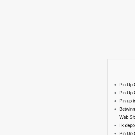
Pin Up 
Pin Up 
Pin up i
Betwinn
Web Sit
İlk dep
Pin Up С