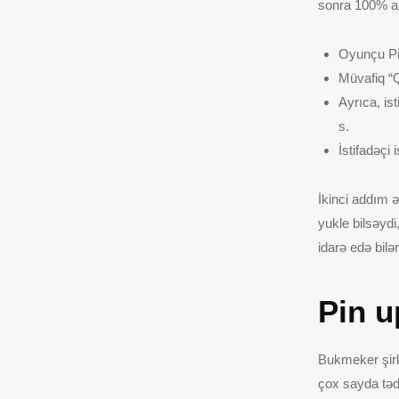
sonra 100% art
Oyunçu Pin 
Müvafiq “Q
Ayrıca, ist
s.
İstifadəçi
İkinci addım ə
yukle bilsəydi,
idarə edə bilə
Pin u
Bukmeker şirkə
çox sayda tədb