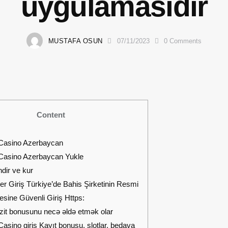
uygulamasıdır
MUSTAFA OSUN
07/11/2023
0
Comments
Content
Casino Azerbaycan
Casino Azerbaycan Yukle
ndir ve kur
er Giriş Türkiye’de Bahis Şirketinin Resmi
esine Güvenli Giriş Https:
ozit bonusunu necə əldə etmək olar
asino giriş Kayıt bonusu, slotlar, bedava