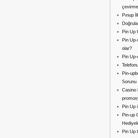
çevirmel
Pınup İ
Doğrula
Pin Up 
Pin Up-
olar?
Pin Up-
Telefon
Pin-upb
Sorunu
Casino 
promosy
Pin Up 
Pin-up 
Hediyel
Pin Up С