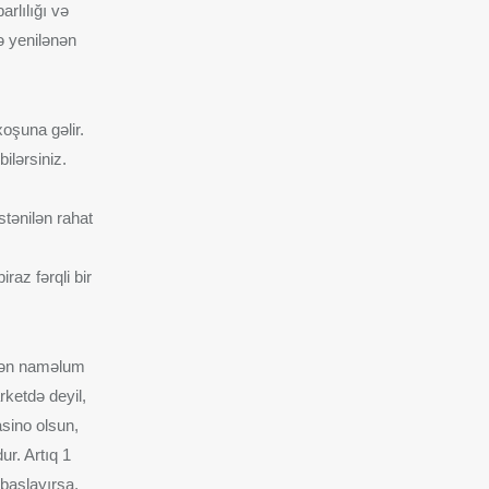
arlılığı və
ə yenilənən
oşuna gəlir.
ilərsiniz.
tənilən rahat
raz fərqli bir
idən naməlum
ketdə deyil,
sino olsun,
r. Artıq 1
başlayırsa,