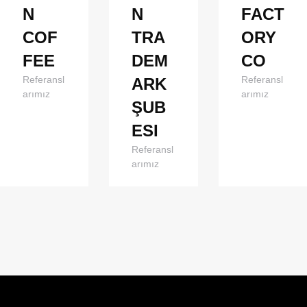
N
N
FACT
COF
TRA
ORY
FEE
DEM
CO
Referansl
Referansl
ARK
arımız
arımız
ŞUB
ESI
Referansl
arımız