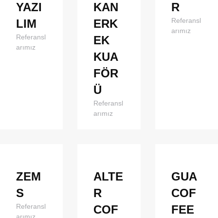
YAZI
KAN
R
Referansl
LIM
ERK
arımız
Referansl
EK
arımız
KUA
FÖR
Ü
Referansl
arımız
ZEM
ALTE
GUA
S
R
COF
Referansl
COF
FEE
arımız