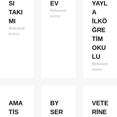
SI
EV
YAYL
Referansl
TAKI
A
arımız
MI
İLKÖ
Referansl
ĞRE
arımız
TİM
OKU
LU
Referansl
arımız
AMA
BY
VETE
TİS
SER
RİNE