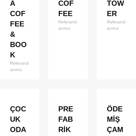
A
COF
TOW
COF
FEE
ER
Referansl
Referansl
FEE
arımız
arımız
&
BOO
K
Referansl
arımız
ÇOC
PRE
ÖDE
UK
FAB
MİŞ
ODA
RİK
ÇAM