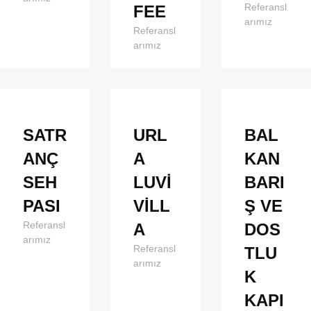
Referansl
FEE
arımız
Referansl
arımız
SATR
URL
BAL
ANÇ
A
KAN
SEH
LUVİ
BARI
PASI
VİLL
Ş VE
Referansl
A
DOS
arımız
Referansl
TLU
arımız
K
KAPI