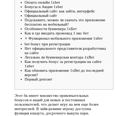
Оплата онлайн 1xbet
Бонусы и Акции 1xbet
Официальный сайт: как зайти, интерфейс
Официальный сайт
Подскажите, можно ли скачать это приложение
бесплатно на мобильный?
Особенности букмекера 1хБет
Как и где вводить промокод 1 икс бет
⭐ Функционал мобильного приложения 1хбет
bet бонус при регистрации
Нет официального представителя разработчика
на сайте
Легальна ли букмекерская контора 1xBet
Как получить бонус за регистрацию на сайте
1хбет
Как обновить приложение 1xBet до последней
версии?
Первый депозит
Этот бк имеет множество привлекательных
бонусов и акций для новых и постоянных
пользователей, что делает игру на нем еще более
интересной. В лайв-режиме игроку доступна
функция кэшаута, досрочного выкупа пари.