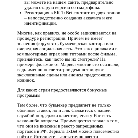
вы можете на нашем сайте, предварительно
удалив старую версию со смартфона.
Регистрация в БК 1xBet состоит из двух этапов
– непосредственно создания аккаунта и его
идентификации.
Многие, как правило, не особо зацикливаются на
процедуре регистрации. Причем не имеет
значения форум это, букмекерская контора или
очередная социальная сеть. Это как с роликами в
компьютерных играх или титрами после фильма,
признайтесь, как часто вы их смотрели? На
примере фильмов от Марвел многие это осознали,
ведь именно после титров демонстрируют
эксклюзивные сцены или анонсы предстоящих
новинок.
Для каких стран предоставляются бонусные
программы
Тем более, что букмекер предлагает не только
обычные ставки, но и лив. Свяжитесь с нашей
службой поддержки клиентов, если у Вас есть
какие-либо вопросы. Преимущество зеркал в том,
что они не внесены в реестр запрещенных
порталов в РФ. Зеркала 1xBet можно повсеместно
найти в Интернете – достаточно ввести