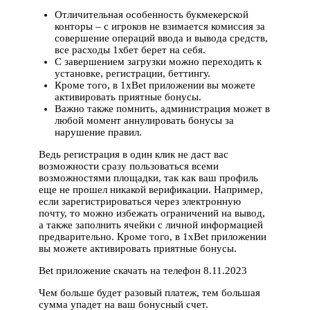
Отличительная особенность букмекерской
конторы – с игроков не взимается комиссия за
совершение операций ввода и вывода средств,
все расходы 1хбет берет на себя.
С завершением загрузки можно переходить к
установке, регистрации, беттингу.
Кроме того, в 1xBet приложении вы можете
активировать приятные бонусы.
Важно также помнить, администрация может в
любой момент аннулировать бонусы за
нарушение правил.
Ведь регистрация в один клик не даст вас
возможности сразу пользоваться всеми
возможностями площадки, так как ваш профиль
еще не прошел никакой верификации. Например,
если зарегистрироваться через электронную
почту, то можно избежать ограничений на вывод,
а также заполнить ячейки с личной информацией
предварительно. Кроме того, в 1xBet приложении
вы можете активировать приятные бонусы.
Bet приложение скачать на телефон 8.11.2023
Чем больше будет разовый платеж, тем большая
сумма упадет на ваш бонусный счет.