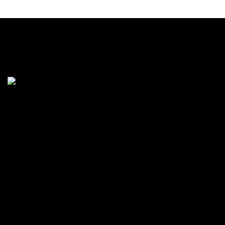
ATATÜRK Mah 4. Cadde No:41 Oğlananası MENDERES