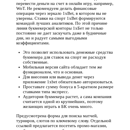
перевести деньги на счет в онлайн игру, например,
WoT. Не рекомендуем делать финансовые
операции через зеркало 1xBet, в котором вы не
уверены. Ставки на спорт 1xBet формируются
командой лучших аналитиков. По этой причине
линия букмекерской конторы 1хБет не только
постоянно не дает заскучать даже в будничные
дни, но и радует самыми выгодными
коэффициентами.
Это позволит использовать денежные средства
букмекера для ставок на спорт не расходуя
собственные.
Мобильная версия сайта обладает тем же
функционалом, что и основная.
Для внесения или вывода денег через
приложение 1xbet обязательно авторизоваться.
Проставьте сумму бонуса в 5-кратном размере
ставками типа экспресс.
Аудитория букмекера растет, а сама компания
считается одной из крупнейших, поэтому
желающих играть в БК очень много.
Предусмотрена форма для поиска матчей,
турниров, слотов по ключевому слову. Отдельной
ссылкой предлагается посетить промо-магазин,