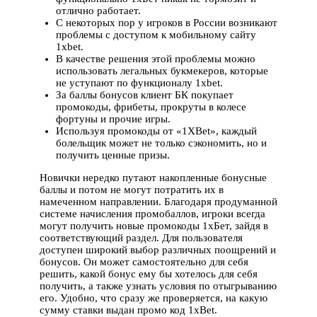
отлично работает.
С некоторых пор у игроков в России возникают
проблемы с доступом к мобильному сайту
1xbet.
В качестве решения этой проблемы можно
использовать легальных букмекеров, которые
не уступают по функционалу 1xbet.
За баллы бонусов клиент БК покупает
промокоды, фрибеты, прокруты в колесе
фортуны и прочие игры.
Используя промокоды от «1XBet», каждый
болельщик может не только сэкономить, но и
получить ценные призы.
Новички нередко путают накопленные бонусные
баллы и потом не могут потратить их в
намеченном направлении. Благодаря продуманной
системе начисления промобаллов, игроки всегда
могут получить новые промокоды 1хБет, зайдя в
соответствующий раздел. Для пользователя
доступен широкий выбор различных поощрений и
бонусов. Он может самостоятельно для себя
решить, какой бонус ему бы хотелось для себя
получить, а также узнать условия по отыгрыванию
его. Удобно, что сразу же проверяется, на какую
сумму ставки выдан промо код 1xBet.