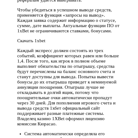
рефералам удается выигрывать.
Чтобы убедиться в успешном выводе средств,
применяется функция «запросы на вывод».
Каждая заявка содержит информацию о статусе,
сумме, дате выплаты. Актуальные функции ПО от
1xBet не ограничиваются ставками, бонусами.
Скачать 1xbet
Каждый экспресс должен состоять из трех
событий, коэффициент которых равен или больше
1,4. После того, как игрок в полном объеме
выполнит обязательства по отыгрышу, средства
будут перечислены на баланс основного счета и
станут доступны для вывода. Попытка вывести
бонусы до их отыгрыша приведет к неминуемой
аннуляции поощрения. Отыгрыш лучше не
откладывать в долгий ящик, потому что
поощрительные очки автоматически пропадут
через 30 дней. Для пополнения игрового счета и
вывода средств 1хбет официальный сайт
поддерживает разные платежные системы.
Владелец казино 1XBet оформил лицензию
комиссии Кюрасао.
Система автоматически определяла его