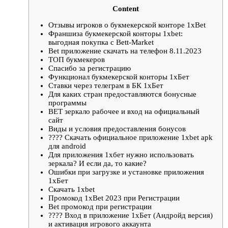
Content
Отзывы игроков о букмекерской конторе 1xBet
Франшиза букмекерской конторы 1xbet:
выгодная покупка с Bett-Market
Bet приложение скачать на телефон 8.11.2023
ТОП букмекеров
Спасибо за регистрацию
Функционал букмекерской конторы 1хБет
Ставки через телеграм в БК 1хБет
Для каких стран предоставляются бонусные
программы
BET зеркало рабочее и вход на официальный
сайт
Виды и условия предоставления бонусов
???? Скачать официальное приложение 1xbet apk
для android
Для приложения 1xбет нужно использовать
зеркала? И если да, то какие?
Ошибки при загрузке и установке приложения
1хБет
Скачать 1xbet
Промокод 1xBet 2023 при Регистрации
Bet промокод при регистрации
???? Вход в приложение 1хБет (Андройд версия)
и активация игрового аккаунта