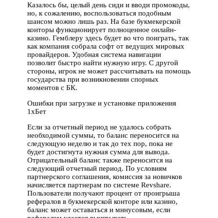
Казалось бы, целый день сиди и вводи промокоды,
но, к сожалению, воспользоваться подобным
шансом можно лишь раз. На базе букмекерской
конторы функционирует полноценное онлайн-
казино. Гемблеру здесь будет во что поиграть, так
как компания собрала софт от ведущих мировых
провайдеров. Удобная система навигации
позволит быстро найти нужную игру. С другой
стороны, игрок не может рассчитывать на помощь
государства при возникновении спорных
моментов с БК.
Ошибки при загрузке и установке приложения
1хБет
Если за отчетный период не удалось собрать
необходимой суммы, то баланс переносится на
следующую неделю и так до тех пор, пока не
будет достигнута нужная сумма для вывода.
Отрицательный баланс также переносится на
следующий отчетный период. По условиям
партнерского соглашения, комиссия за новичков
начисляется партнерам по системе Revshare.
Пользователи получают процент от проигрыша
рефералов в букмекерской конторе или казино,
баланс может оставаться и минусовым, если