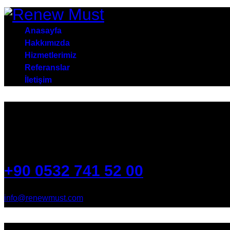
Anasayfa
Hakkımızda
Hizmetlerimiz
Referanslar
İletişim
ATATÜRK Mah 4. Cadde No:41 Oğlananası MENDERES
+90 0532 741 52 00
info@renewmust.com
Remust © 2026. All Rights Reserved.