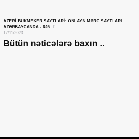
AZERI BUKMEKER SAYTLARI: ONLAYN MƏRC SAYTLARI
AZƏRBAYCANDA - 645
17/11/2023
Bütün nəticələrə baxın ..