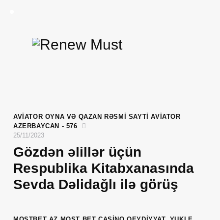
AVIATOR OYNA VƏ QAZAN RƏSMI SAYTI AVIATOR
AZERBAYCAN - 576
25/11/2023
Gözdən əlillər üçün
Respublika Kitabxanasında
Sevda Dəlidağlı ilə görüş
MOSTBET AZ MOST BET CASINO QEYDIYYAT, YUKLE