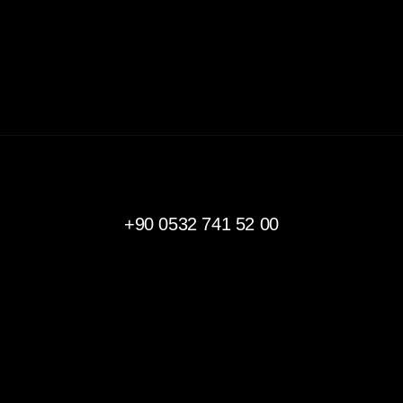
+90 0532 741 52 00