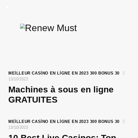
MEILLEUR CASINO EN LIGNE EN 2023 300 BONUS 30
13/10/2023
Machines à sous en ligne
GRATUITES
MEILLEUR CASINO EN LIGNE EN 2023 300 BONUS 30
13/10/2023
10 Best Live Casinos: Top