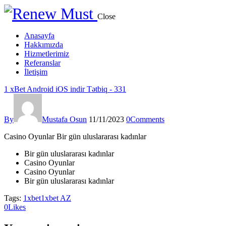
Close
Anasayfa
Hakkımızda
Hizmetlerimiz
Referanslar
İletişim
1 xBet Android iOS indir Tətbiq - 331
By
Mustafa Osun
11/11/2023
0
Comments
Casino Oyunlar Bir gün uluslararası kadınlar
Bir gün uluslararası kadınlar
Casino Oyunlar
Casino Oyunlar
Bir gün uluslararası kadınlar
Tags:
1xbet
1xbet AZ
0
Likes