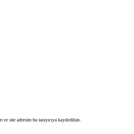
 ve site adresim bu tarayıcıya kaydedilsin.