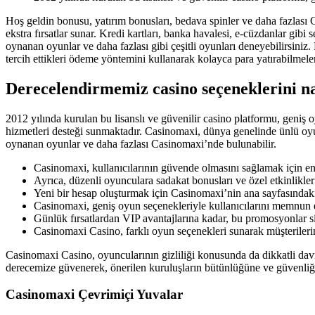
Hoş geldin bonusu, yatırım bonusları, bedava spinler ve daha fazlası 
ekstra fırsatlar sunar. Kredi kartları, banka havalesi, e-cüzdanlar gibi
oynanan oyunlar ve daha fazlası gibi çeşitli oyunları deneyebilirsiniz.
tercih ettikleri ödeme yöntemini kullanarak kolayca para yatırabilmeler
Derecelendirmemiz casino seçeneklerini nas
2012 yılında kurulan bu lisanslı ve güvenilir casino platformu, geniş
hizmetleri desteği sunmaktadır. Casinomaxi, dünya genelinde ünlü oyun s
oynanan oyunlar ve daha fazlası Casinomaxi’nde bulunabilir.
Casinomaxi, kullanıcılarının güvende olmasını sağlamak için en
Ayrıca, düzenli oyunculara sadakat bonusları ve özel etkinlikle
Yeni bir hesap oluşturmak için Casinomaxi’nin ana sayfasındaki 
Casinomaxi, geniş oyun seçenekleriyle kullanıcılarını memnun 
Günlük fırsatlardan VIP avantajlarına kadar, bu promosyonlar si
Casinomaxi Casino, farklı oyun seçenekleri sunarak müşterileri
Casinomaxi Casino, oyuncularının gizliliği konusunda da dikkatli davran
derecemize güvenerek, önerilen kuruluşların bütünlüğüne ve güvenliği
Casinomaxi Çevrimiçi Yuvalar