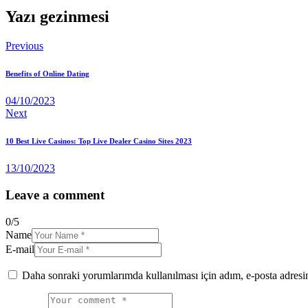
Yazı gezinmesi
Previous
Benefits of Online Dating
04/10/2023
Next
10 Best Live Casinos: Top Live Dealer Casino Sites 2023
13/10/2023
Leave a comment
0
/
5
Name
E-mail
Daha sonraki yorumlarımda kullanılması için adım, e-posta adresim