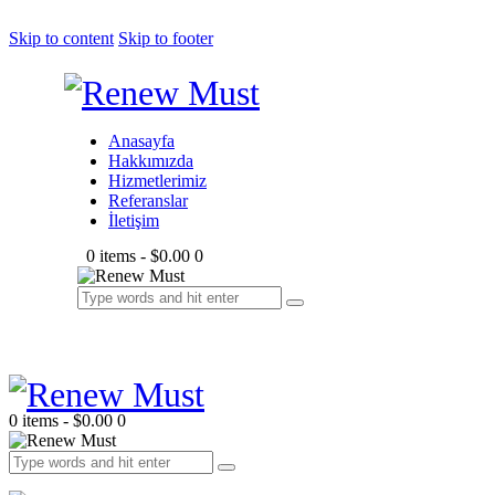
Skip to content
Skip to footer
Anasayfa
Hakkımızda
Hizmetlerimiz
Referanslar
İletişim
0 items
-
$0.00
0
0 items
-
$0.00
0