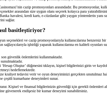
Casinomaxi’nin cazip promosyonları arasındadır. Bu promosyonlar, kulla
 seçenekler arasından size uygun olanı seçerek kolayca para yatırabilirsin
 Banka havalesi, kredi kartı, e-cüzdanlar gibi yaygın yöntemlerin yanı sı
ini sağlar.
ıl basitleştiriyor?
 oyun seçenekleri ve cazip promosyonlarıyla kullanıcılarına benzersiz bi
ağlayıcılarıyla işbirliği yaparak kullanıcılarına en kaliteli oyunları s
 son güvenlik önlemlerini kullanmaktadır.
r sunulmaktadır.
‘Hesap Oluştur’ düğmesini tıklayın, kişisel bilgilerinizi girin ve kaydo
etmeyi hedeflemektedir.
ze kraliyet tedavisi verir ve oyun deneyiminizi gerçekten unutulmaz hale
ne çeşitli kumarhane deneyimleri sunar.
ır. Kişisel ve finansal bilgilerinizin güvenliği için gerekli önlemleri a
ne güvenerek endişesiz bir kumar deneyimi sunabilirsiniz.