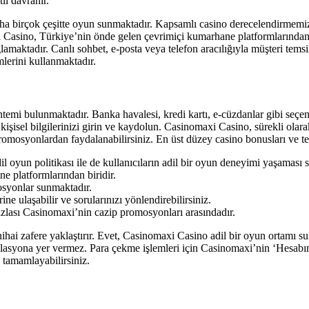
li davranır.
aha birçok çeşitte oyun sunmaktadır. Kapsamlı casino derecelendirmemiz,
axi Casino, Türkiye’nin önde gelen çevrimiçi kumarhane platformlarından 
maktadır. Canlı sohbet, e-posta veya telefon aracılığıyla müşteri temsilc
lerini kullanmaktadır.
mi bulunmaktadır. Banka havalesi, kredi kartı, e-cüzdanlar gibi seçenek
işisel bilgilerinizi girin ve kaydolun. Casinomaxi Casino, sürekli ola
omosyonlardan faydalanabilirsiniz. En üst düzey casino bonusları ve te
dil oyun politikası ile de kullanıcıların adil bir oyun deneyimi yaşaması s
 platformlarından biridir.
osyonlar sunmaktadır.
ine ulaşabilir ve sorularınızı yönlendirebilirsiniz.
azlası Casinomaxi’nin cazip promosyonları arasındadır.
hai zafere yaklaştırır. Evet, Casinomaxi Casino adil bir oyun ortamı su
lasyona yer vermez. Para çekme işlemleri için Casinomaxi’nin ‘Hesabı
 tamamlayabilirsiniz.