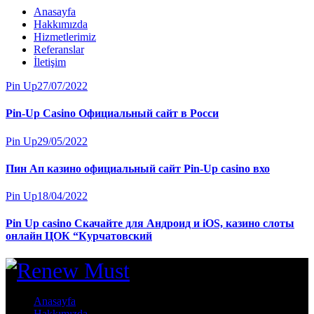
Anasayfa
Hakkımızda
Hizmetlerimiz
Referanslar
İletişim
Pin Up
27/07/2022
Pin-Up Casino Официальный сайт в Росси
Pin Up
29/05/2022
Пин Ап казино официальный сайт Pin-Up casino вхо
Pin Up
18/04/2022
Pin Up casino Скачайте для Андроид и iOS, казино слоты
онлайн ЦОК “Курчатовский
Anasayfa
Hakkımızda