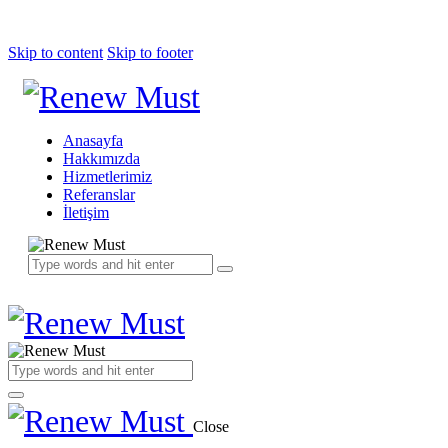
Skip to content
Skip to footer
Anasayfa
Hakkımızda
Hizmetlerimiz
Referanslar
İletişim
Close