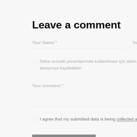
Leave a comment
Daha sonraki yorumlarımda kullanılması için adım
tarayıcıya kaydedilsin.
I agree that my submitted data is being
collected 