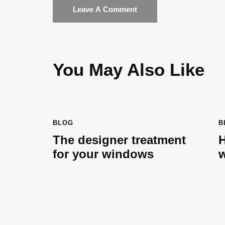
You May Also Like
BLOG
B
The designer treatment
H
for your windows
w