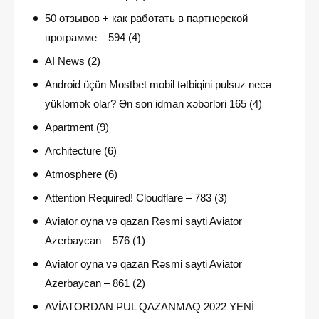
50 отзывов + как работать в партнерской
программе – 594
(4)
AI News
(2)
Android üçün Mostbet mobil tətbiqini pulsuz necə
yükləmək olar? Ən son idman xəbərləri 165
(4)
Apartment
(9)
Architecture
(6)
Atmosphere
(6)
Attention Required! Cloudflare – 783
(3)
Aviator oyna və qazan Rəsmi sayti Aviator
Azerbaycan – 576
(1)
Aviator oyna və qazan Rəsmi sayti Aviator
Azerbaycan – 861
(2)
AVİATORDAN PUL QAZANMAQ 2022 YENİ