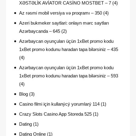
XƏSTƏLİK AVİATOR CASİNO MOSTBET – 7
(4)
Az rəsmi mobil versiya və proqramı – 350
(4)
Azeri bukmeker saytlari: onlayn mərc saytları
Azərbaycanda – 645
(2)
Azərbaycan oyunçuları üçün 1xBet promo kodu
1xBet promo kodunu haradan tapa bilərsiniz – 435
(4)
Azərbaycan oyunçuları üçün 1xBet promo kodu
1xBet promo kodunu haradan tapa bilərsiniz – 593
(4)
Blog
(3)
Casino filmi için kullanýcý yorumlarý 114
(1)
‎Crazy Slots Casino App Storeda 525
(1)
Dating
(1)
Dating Online
(1)