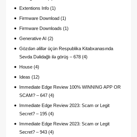
Extentions Info
(1)
Firmware Download
(1)
Firmware Downloads
(1)
Generative AI
(2)
Gözdən əlillər üçün Respublika Kitabxanasında
Sevda Dəlidağlı ilə görüş – 678
(4)
House
(4)
Ideas
(12)
Immediate Edge Review 100% WINNING APP OR
SCAM? – 647
(4)
Immediate Edge Review 2023: Scam or Legit
Secret? – 195
(4)
Immediate Edge Review 2023: Scam or Legit
Secret? – 943
(4)