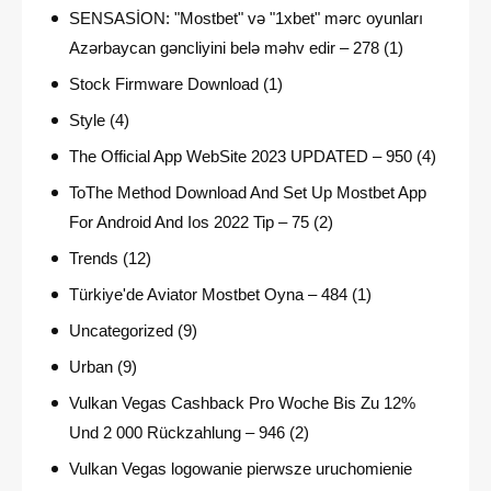
SENSASİON: "Mostbet" və "1xbet" mərc oyunları
Azərbaycan gəncliyini belə məhv edir – 278
(1)
Stock Firmware Download
(1)
Style
(4)
The Official App WebSite 2023 UPDATED – 950
(4)
ToThe Method Download And Set Up Mostbet App
For Android And Ios 2022 Tip – 75
(2)
Trends
(12)
Türkiye'de Aviator Mostbet Oyna – 484
(1)
Uncategorized
(9)
Urban
(9)
Vulkan Vegas Cashback Pro Woche Bis Zu 12%
Und 2 000 Rückzahlung – 946
(2)
Vulkan Vegas logowanie pierwsze uruchomienie