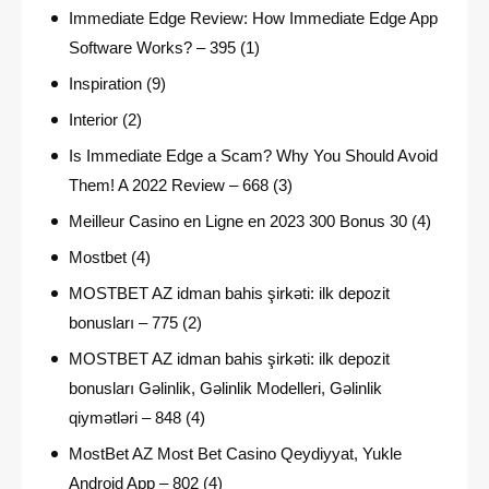
Immediate Edge Review: How Immediate Edge App
Software Works? – 395
(1)
Inspiration
(9)
Interior
(2)
Is Immediate Edge a Scam? Why You Should Avoid
Them! A 2022 Review – 668
(3)
Meilleur Casino en Ligne en 2023 300 Bonus 30
(4)
Mostbet
(4)
MOSTBET AZ idman bahis şirkəti: ilk depozit
bonusları – 775
(2)
MOSTBET AZ idman bahis şirkəti: ilk depozit
bonusları Gəlinlik, Gəlinlik Modelleri, Gəlinlik
qiymətləri – 848
(4)
MostBet AZ Most Bet Casino Qeydiyyat, Yukle
Android App – 802
(4)