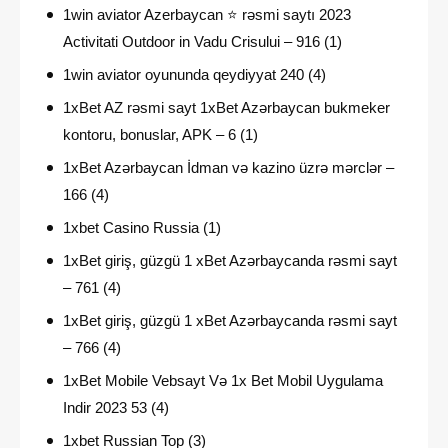
1win aviator Azerbaycan ⭐️ rəsmi saytı 2023
Activitati Outdoor in Vadu Crisului – 916
(1)
1win aviator oyununda qeydiyyat 240
(4)
1xBet AZ rəsmi sayt 1xBet Azərbaycan bukmeker
kontoru, bonuslar, APK – 6
(1)
1xBet Azərbaycan İdman və kazino üzrə mərclər –
166
(4)
1xbet Casino Russia
(1)
1xBet giriş, güzgü 1 xBet Azərbaycanda rəsmi sayt
– 761
(4)
1xBet giriş, güzgü 1 xBet Azərbaycanda rəsmi sayt
– 766
(4)
1xBet Mobile Vebsayt Və 1x Bet Mobil Uygulama
Indir 2023 53
(4)
1xbet Russian Top
(3)