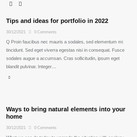
Tips and ideas for portfolio in 2022
30/12/2021
0
Comments
Q Proin faucibus nec mauris a sodales, sed elementum mi
tincidunt. Sed eget viverra egestas nisi in consequat. Fusce
sodales augue a accumsan. Cras sollicitudin, ipsum eget
blandit pulvinar. Integer…
Ways to bring natural elements into your
home
30/12/2021
0
Comments